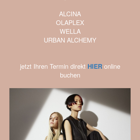
ALCINA
OLAPLEX
WELLA
URBAN ALCHEMY
jetzt Ihren Termin direkt
HIER
online
buchen